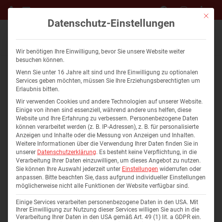
Mit die
Datenschutz-Einstellungen
Wir benötigen Ihre Einwilligung, bevor Sie unsere Website weiter
besuchen können.
Wenn Sie unter 16 Jahre alt sind und Ihre Einwilligung zu optionalen
Services geben möchten, müssen Sie Ihre Erziehungsberechtigten um
Erlaubnis bitten.
Wir verwenden Cookies und andere Technologien auf unserer Website.
Einige von ihnen sind essenziell, während andere uns helfen, diese
Kontakt
Website und Ihre Erfahrung zu verbessern.
Personenbezogene Daten
können verarbeitet werden (z. B. IP-Adressen), z. B. für personalisierte
Anzeigen und Inhalte oder die Messung von Anzeigen und Inhalten.
Weitere Informationen über die Verwendung Ihrer Daten finden Sie in
Haben Sie Fragen oder Interesse an einem unserer
unserer
Datenschutzerklärung
.
Es besteht keine Verpflichtung, in die
Immobilienprojekte? Möchten Sie sich bei uns bewerben
Verarbeitung Ihrer Daten einzuwilligen, um dieses Angebot zu nutzen.
Sie können Ihre Auswahl jederzeit unter
Einstellungen
widerrufen oder
oder suchen Sie professionelle Beratung für Ihr eigenes
anpassen.
Bitte beachten Sie, dass aufgrund individueller Einstellungen
Bauvorhaben? Wir sind hier, um Ihnen zu helfen und alle
möglicherweise nicht alle Funktionen der Website verfügbar sind.
Ihre Anliegen zu adressieren. Bitte zögern Sie nicht, uns zu
Einige Services verarbeiten personenbezogene Daten in den USA. Mit
kontaktieren. Sie erreichen uns jederzeit entweder direkt
Ihrer Einwilligung zur Nutzung dieser Services willigen Sie auch in die
Verarbeitung Ihrer Daten in den USA gemäß Art. 49 (1) lit. a GDPR ein.