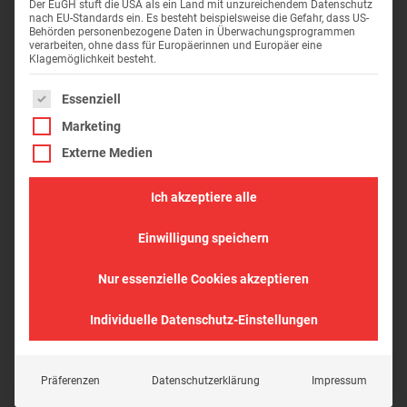
über die angegebenen Telefonnummern und E-Mail-
Der EuGH stuft die USA als ein Land mit unzureichendem Datenschutz
nach EU-Standards ein. Es besteht beispielsweise die Gefahr, dass US-
Adressen oder ganz einfach über unser Kontakt-Formular
Behörden personenbezogene Daten in Überwachungsprogrammen
verarbeiten, ohne dass für Europäerinnen und Europäer eine
auf der Webseite.
Klagemöglichkeit besteht.
Es folgt eine Liste der Service-Gruppen, für die eine Einwil
Essenziell
Stauch Bau GmbH
Marketing
Im Bild 13
Externe Medien
74635 Kupferzell
Ich akzeptiere alle
07944 9180 0
Einwilligung speichern
info@stauch-baugruppe.de
Nur essenzielle Cookies akzeptieren
Stauch Projektbau GmbH
Individuelle Datenschutz-Einstellungen
Im Bild 13
74635 Kupferzell
Präferenzen
Datenschutzerklärung
Impressum
07944 9180 0