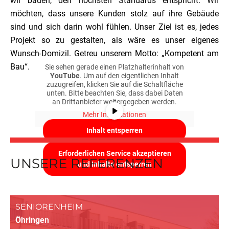
wir bauen, den höchsten Standards entspricht. Wir
möchten, dass unsere Kunden stolz auf ihre Gebäude
sind und sich darin wohl fühlen. Unser Ziel ist es, jedes
Projekt so zu gestalten, als wäre es unser eigenes
Wunsch-Domizil. Getreu unserem Motto: „Kompetent am
Bau“.
Sie sehen gerade einen Platzhalterinhalt von
YouTube
. Um auf den eigentlichen Inhalt
zuzugreifen, klicken Sie auf die Schaltfläche
unten. Bitte beachten Sie, dass dabei Daten
an Drittanbieter weitergegeben werden.
Mehr Informationen
Inhalt entsperren
Erforderlichen Service akzeptieren
UNSERE REFERENZEN
und Inhalte entsperren
SENIORENHEIM
Öhringen