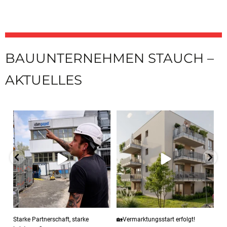
BAUUNTERNEHMEN STAUCH –
AKTUELLES
Starke Partnerschaft, starke
🏡Vermarktungsstart erfolgt!
Leistung 💪
Auf dem
...
In
...
11
0
78
2
Starke Partnerschaft, starke
🏡Vermarktungsstart erfolgt!
☑️