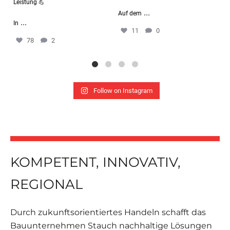
Leistung 💪
Je
...
Auf dem
...
In
11
0
78
2
Follow on Instagram
KOMPETENT, INNOVATIV,
REGIONAL
Durch zukunftsorientiertes Handeln schafft das
Bauunternehmen Stauch nachhaltige Lösungen