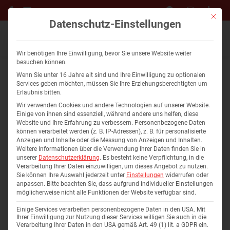
Mit die
Datenschutz-Einstellungen
Wir benötigen Ihre Einwilligung, bevor Sie unsere Website weiter
besuchen können.
Wenn Sie unter 16 Jahre alt sind und Ihre Einwilligung zu optionalen
Services geben möchten, müssen Sie Ihre Erziehungsberechtigten um
Erlaubnis bitten.
Kategorie: Orte Immobilien
Wir verwenden Cookies und andere Technologien auf unserer Website.
Einige von ihnen sind essenziell, während andere uns helfen, diese
Website und Ihre Erfahrung zu verbessern.
Personenbezogene Daten
können verarbeitet werden (z. B. IP-Adressen), z. B. für personalisierte
Anzeigen und Inhalte oder die Messung von Anzeigen und Inhalten.
Weitere Informationen über die Verwendung Ihrer Daten finden Sie in
unserer
Datenschutzerklärung
.
Es besteht keine Verpflichtung, in die
Verarbeitung Ihrer Daten einzuwilligen, um dieses Angebot zu nutzen.
Sie können Ihre Auswahl jederzeit unter
Einstellungen
widerrufen oder
anpassen.
Bitte beachten Sie, dass aufgrund individueller Einstellungen
Wohnung 11
möglicherweise nicht alle Funktionen der Website verfügbar sind.
Wohnung
Einige Services verarbeiten personenbezogene Daten in den USA. Mit
Ihrer Einwilligung zur Nutzung dieser Services willigen Sie auch in die
Verarbeitung Ihrer Daten in den USA gemäß Art. 49 (1) lit. a GDPR ein.