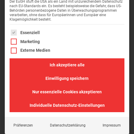
Der EuGH stuft die USA als ein Land mit unzureichendem Datenschutz
nach EU-Standards ein. Es besteht beispielsweise die Gefahr, dass US-
Behörden personenbezogene Daten in Überwachungsprogrammen
verarbeiten, ohne dass für Europäerinnen und Europäer eine
Klagemöglichkeit besteht.
Es folgt eine Liste der Service-Gruppen, für die eine Einwil
Essenziell
Marketing
Externe Medien
Wohnung 10
Wohnung
Ich akzeptiere alle
Einwilligung speichern
Nur essenzielle Cookies akzeptieren
Individuelle Datenschutz-Einstellungen
Präferenzen
Datenschutzerklärung
Impressum