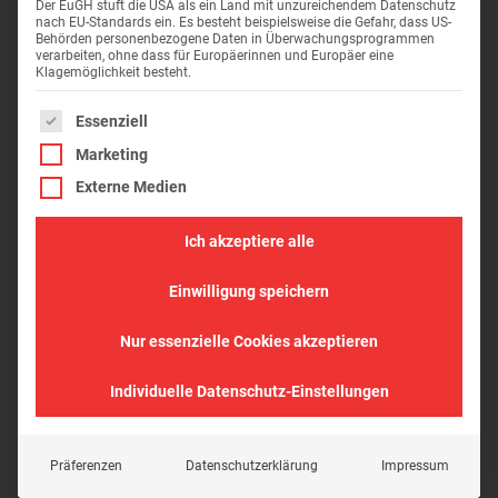
Der EuGH stuft die USA als ein Land mit unzureichendem Datenschutz
nach EU-Standards ein. Es besteht beispielsweise die Gefahr, dass US-
Behörden personenbezogene Daten in Überwachungsprogrammen
verarbeiten, ohne dass für Europäerinnen und Europäer eine
Klagemöglichkeit besteht.
Es folgt eine Liste der Service-Gruppen, für die eine Einwil
Essenziell
Marketing
Externe Medien
Wohnung 10
Wohnung
Ich akzeptiere alle
Einwilligung speichern
Nur essenzielle Cookies akzeptieren
Individuelle Datenschutz-Einstellungen
Präferenzen
Datenschutzerklärung
Impressum