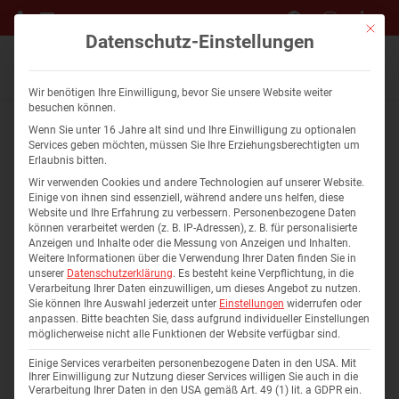
Mit die
Datenschutz-Einstellungen
Wir benötigen Ihre Einwilligung, bevor Sie unsere Website weiter
besuchen können.
Wenn Sie unter 16 Jahre alt sind und Ihre Einwilligung zu optionalen
Services geben möchten, müssen Sie Ihre Erziehungsberechtigten um
Erlaubnis bitten.
Kategorie: Kupferzell
Wir verwenden Cookies und andere Technologien auf unserer Website.
Einige von ihnen sind essenziell, während andere uns helfen, diese
Website und Ihre Erfahrung zu verbessern.
Personenbezogene Daten
können verarbeitet werden (z. B. IP-Adressen), z. B. für personalisierte
Anzeigen und Inhalte oder die Messung von Anzeigen und Inhalten.
Weitere Informationen über die Verwendung Ihrer Daten finden Sie in
unserer
Datenschutzerklärung
.
Es besteht keine Verpflichtung, in die
Verarbeitung Ihrer Daten einzuwilligen, um dieses Angebot zu nutzen.
Sie können Ihre Auswahl jederzeit unter
Einstellungen
widerrufen oder
anpassen.
Bitte beachten Sie, dass aufgrund individueller Einstellungen
Wohnung 11
möglicherweise nicht alle Funktionen der Website verfügbar sind.
Wohnung
Einige Services verarbeiten personenbezogene Daten in den USA. Mit
Ihrer Einwilligung zur Nutzung dieser Services willigen Sie auch in die
Verarbeitung Ihrer Daten in den USA gemäß Art. 49 (1) lit. a GDPR ein.