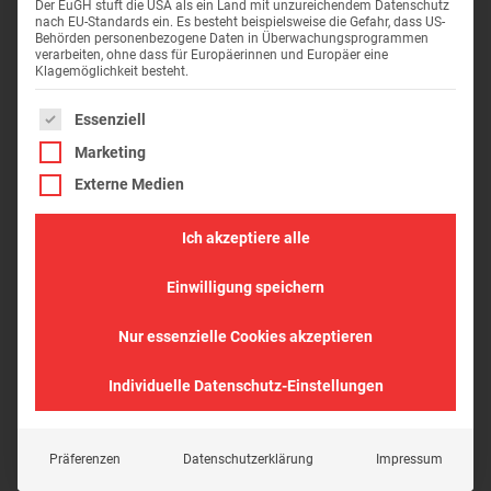
Der EuGH stuft die USA als ein Land mit unzureichendem Datenschutz
nach EU-Standards ein. Es besteht beispielsweise die Gefahr, dass US-
Behörden personenbezogene Daten in Überwachungsprogrammen
verarbeiten, ohne dass für Europäerinnen und Europäer eine
Klagemöglichkeit besteht.
Es folgt eine Liste der Service-Gruppen, für die eine Einwil
Essenziell
Marketing
Externe Medien
Ich akzeptiere alle
Einwilligung speichern
Nur essenzielle Cookies akzeptieren
Individuelle Datenschutz-Einstellungen
Präferenzen
Datenschutzerklärung
Impressum