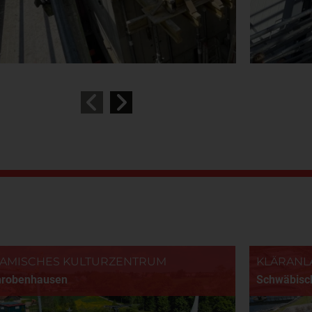
LAMISCHES KULTURZENTRUM
KLÄRANL
hrobenhausen
Schwäbisch