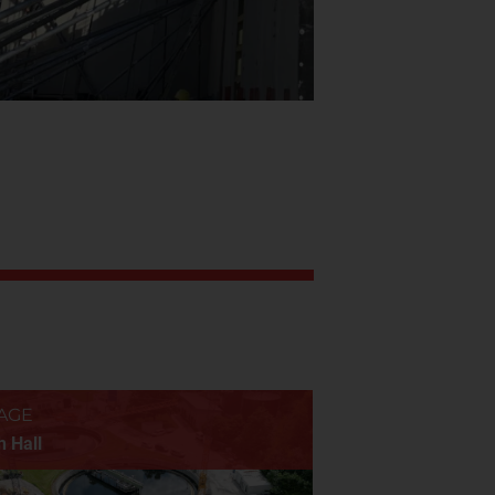
AGE
HOTEL GREFIS
 Hall
Gräfelfing