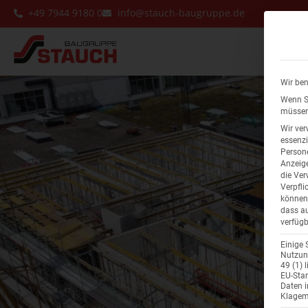
+49 7944 9180 0
info@stauch-baugruppe.de
Immobi
Wir ben
Wenn Si
müssen 
Wir ver
essenzi
Persone
Anzeige
die Ver
Verpfli
können 
dass au
verfügb
Einige 
Nutzung
49 (1) 
EU-Stan
Daten 
Klagemö