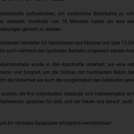
ktionshalle aufzustocken, um zusätzliche Büroräume zu sch
s realisiert. Innerhalb von 18 Monaten haben wir eine be
rderungen gerecht zu werden.
führender Hersteller für Ventilatoren und Motoren mit über 15.00
t als auch während des laufenden Betriebs umgesetzt werden kon
duktionshalle wurde in drei Abschnitte unterteilt, um eine re
äzision und Sorgfalt, um die Stützen mit hochfestem Beton der
hl die Sicherheit als auch die Langlebigkeit des Gebäudes gewä
uchen, die Ihre individuellen Gebäude- und Hallenprojekte im 
 Referenzen sprechen für sich, und wir freuen uns darauf, auch
m Ihr nächstes Bauprojekt erfolgreich verwirklichen!