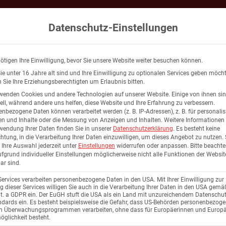
Datenschutz-Einstellungen
lien
Karriere
Hoch- und Tiefbau
Schlüsselfertigbau
S
ötigen Ihre Einwilligung, bevor Sie unsere Website weiter besuchen können.
e unter 16 Jahre alt sind und Ihre Einwilligung zu optionalen Services geben möcht
Sie Ihre Erziehungsberechtigten um Erlaubnis bitten.
wenden Cookies und andere Technologien auf unserer Website. Einige von ihnen si
ell, während andere uns helfen, diese Website und Ihre Erfahrung zu verbessern.
nbezogene Daten können verarbeitet werden (z. B. IP-Adressen), z. B. für personalis
n und Inhalte oder die Messung von Anzeigen und Inhalten.
Weitere Informationen
wendung Ihrer Daten finden Sie in unserer
Datenschutzerklärung
.
Es besteht keine
chtung, in die Verarbeitung Ihrer Daten einzuwilligen, um dieses Angebot zu nutzen.
Ihre Auswahl jederzeit unter
Einstellungen
widerrufen oder anpassen.
Bitte beachte
fgrund individueller Einstellungen möglicherweise nicht alle Funktionen der Websit
ar sind.
Services verarbeiten personenbezogene Daten in den USA. Mit Ihrer Einwilligung zur
 dieser Services willigen Sie auch in die Verarbeitung Ihrer Daten in den USA gemäß
lit. a GDPR ein. Der EuGH stuft die USA als ein Land mit unzureichendem Datenschu
BÜROAUFSTOC
dards ein. Es besteht beispielsweise die Gefahr, dass US-Behörden personenbezog
in Überwachungsprogrammen verarbeiten, ohne dass für Europäerinnen und Europä
glichkeit besteht.