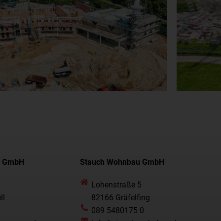
u GmbH
Stauch Wohnbau GmbH
Lohenstraße 5
ll
82166 Gräfelfing
089 5480175 0