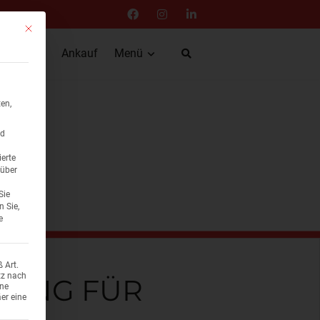
Mit diesem Button wird der Dialog geschlossen. Seine Funktionalität ist ident
anierung
Ankauf
Menü
en,
nd
ierte
 über
Sie
n Sie,
e
 Art.
tz nach
KUNG FÜR
ene
er eine