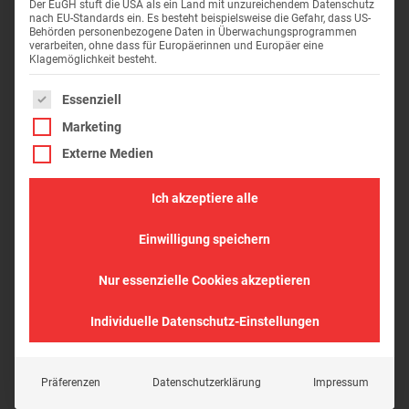
Der EuGH stuft die USA als ein Land mit unzureichendem Datenschutz
nach EU-Standards ein. Es besteht beispielsweise die Gefahr, dass US-
Behörden personenbezogene Daten in Überwachungsprogrammen
verarbeiten, ohne dass für Europäerinnen und Europäer eine
Klagemöglichkeit besteht.
Es folgt eine Liste der Service-Gruppen, für die eine Einwil
Essenziell
Marketing
Externe Medien
FORCHTENBERGER BACKHAUS
Ich akzeptiere alle
Möchten Sie das Beste für Ihr historisches Gebäude?
Suchen Sie nach einer Sanierungsfirma, die Ihre
Einwilligung speichern
Sanierungsprojekte mit Fachkompetenz und Sorgfalt
Nur essenzielle Cookies akzeptieren
durchführen können? Dann sind Sie bei uns genau richtig!
Individuelle Datenschutz-Einstellungen
Stolz präsentieren wir Ihnen unsere Sanierung des
Forchtenberger Backhauses, wo wir die Maurer- und
Stahlbetonarbeiten ausgeführt haben. Doch was macht
Präferenzen
Datenschutzerklärung
Impressum
dieses Projekt so besonders?