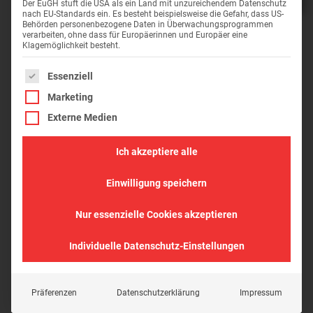
Der EuGH stuft die USA als ein Land mit unzureichendem Datenschutz
nach EU-Standards ein. Es besteht beispielsweise die Gefahr, dass US-
Behörden personenbezogene Daten in Überwachungsprogrammen
verarbeiten, ohne dass für Europäerinnen und Europäer eine
Klagemöglichkeit besteht.
Es folgt eine Liste der Service-Gruppen, für die eine Einwil
Essenziell
Marketing
Externe Medien
Ich akzeptiere alle
Einwilligung speichern
Nur essenzielle Cookies akzeptieren
Individuelle Datenschutz-Einstellungen
Präferenzen
Datenschutzerklärung
Impressum